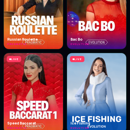
Russian Roulette
Bac Bo
PRAGMATIC
EVOLUTION
LIVE
LIVE
Speed Baccarat
Ice Fishing
PRAGMATIC
EVOLUTION