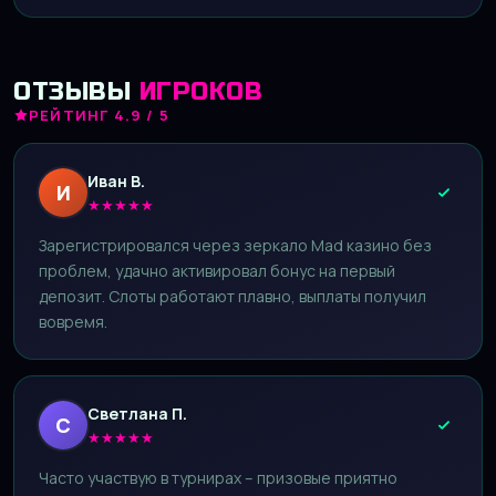
ОТЗЫВЫ
ИГРОКОВ
РЕЙТИНГ 4.9 / 5
Иван В.
И
★
★
★
★
★
Зарегистрировался через зеркало Mad казино без
проблем, удачно активировал бонус на первый
депозит. Слоты работают плавно, выплаты получил
вовремя.
Светлана П.
С
★
★
★
★
★
Часто участвую в турнирах – призовые приятно