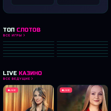
ТОП
СЛОТОВ
ВСЕ ИГРЫ
Gates of Olympus 1000
Big Bass Bonanza
HOT
Diamond of Jungle
Aztec Clusters
NEW
PRAGMATIC PLAY
PRAGMATIC PLAY
Divine Divas
Dreamshock
TOP
NETENT
PRAGMATIC PLAY
Hot Fruit
Phoenix Rising
NEW
PLAY’N GO
NETENT
Fruit Machine
Capymania Yellow
HOT
MICROGAMING
PLAY’N GO
Big Win x25
Fab Farm
MICROGAMING
PRAGMATIC PLAY
NETENT
PLAY’N GO
LIVE
КАЗИНО
ВСЕ ВЕДУЩИЕ
LIVE
LIVE