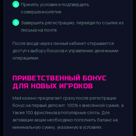
Принять условия и подтвердить
совершеннолетие.
Завершить регистрацию, перейдя по ссылке из
письма на почте.
После входа через личный кабинет открывается
доступ к выбору бонусов и управлению денежными
операциями.
ПРИВЕТСТВЕННЫЙ БОНУС
ДЛЯ НОВЫХ ИГРОКОВ
Mad казино предлагает сразу после регистрации
бонус на первый депозит: 100% к внесённой сумме, а
также 100 фриспинов в популярные слоты. Для
активации акции необходимо пополнить баланс на
минимальную сумму, указанную в условиях.