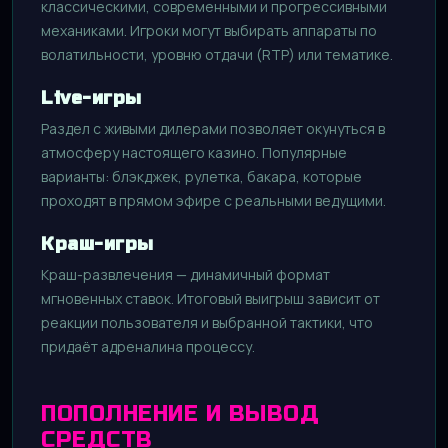
классическими, современными и прогрессивными
механиками. Игроки могут выбирать аппараты по
волатильности, уровню отдачи (RTP) или тематике.
Live-игры
Раздел с живыми дилерами позволяет окунуться в
атмосферу настоящего казино. Популярные
варианты: блэкджек, рулетка, бакара, которые
проходят в прямом эфире с реальными ведущими.
Краш-игры
Краш-развлечения — динамичный формат
мгновенных ставок. Итоговый выигрыш зависит от
реакции пользователя и выбранной тактики, что
придаёт адреналина процессу.
ПОПОЛНЕНИЕ И ВЫВОД
СРЕДСТВ