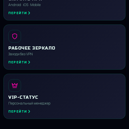
Android · iOS · Mobile
ПЕРЕЙТИ
РАБОЧЕЕ ЗЕРКАЛО
Заходи без VPN
ПЕРЕЙТИ
VIP-СТАТУС
Персональный менеджер
ПЕРЕЙТИ