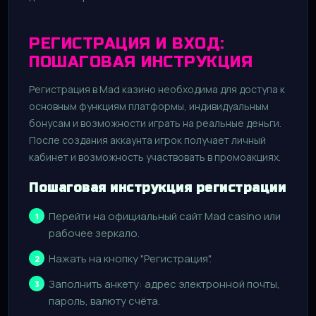
РЕГИСТРАЦИЯ И ВХОД:
ПОШАГОВАЯ ИНСТРУКЦИЯ
Регистрация в Mad казино необходима для доступа к
основным функциям платформы, индивидуальным
бонусам и возможности играть на реальные деньги.
После создания аккаунта игрок получает личный
кабинет и возможность участвовать в промоакциях.
Пошаговая инструкция регистрации
Перейти на официальный сайт Mad casino или
рабочее зеркало.
Нажать на кнопку "Регистрация".
Заполнить анкету: адрес электронной почты,
пароль, валюту счёта.