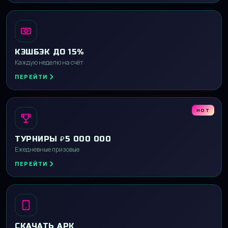
КЭШБЭК ДО 15%
Каждую неделю на счёт
ПЕРЕЙТИ
HOT
ТУРНИРЫ ₽5 000 000
Ежедневные призовые
ПЕРЕЙТИ
СКАЧАТЬ APK