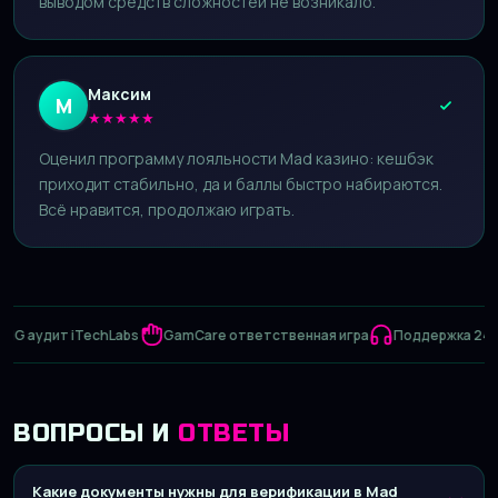
выводом средств сложностей не возникало.
Максим
М
★
★
★
★
★
Оценил программу лояльности Mad казино: кешбэк
приходит стабильно, да и баллы быстро набираются.
Всё нравится, продолжаю играть.
удит iTechLabs
GamCare ответственная игра
Поддержка 24/7
В
ВОПРОСЫ И
ОТВЕТЫ
Какие документы нужны для верификации в Mad