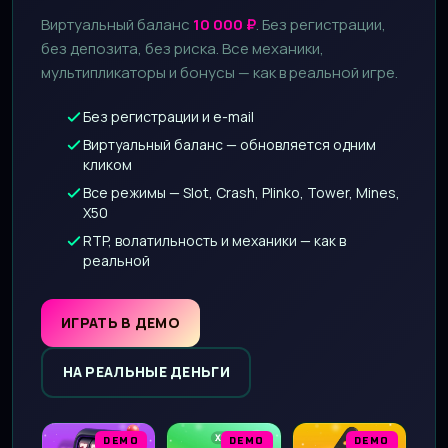
Виртуальный баланс
10 000 ₽
. Без регистрации,
без депозита, без риска. Все механики,
мультипликаторы и бонусы — как в реальной игре.
Без регистрации и e-mail
Виртуальный баланс — обновляется одним
кликом
Все режимы — Slot, Crash, Plinko, Tower, Mines,
X50
RTP, волатильность и механики — как в
реальной
ИГРАТЬ В ДЕМО
НА РЕАЛЬНЫЕ ДЕНЬГИ
DEMO
DEMO
DEMO