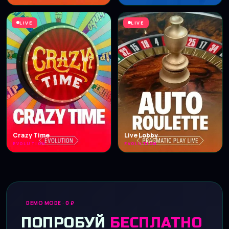
LIVE
LIVE
Crazy Time
Live Lobby
EVOLUTION
EVOLUTION
DEMO MODE · 0 ₽
ПОПРОБУЙ
БЕСПЛАТНО