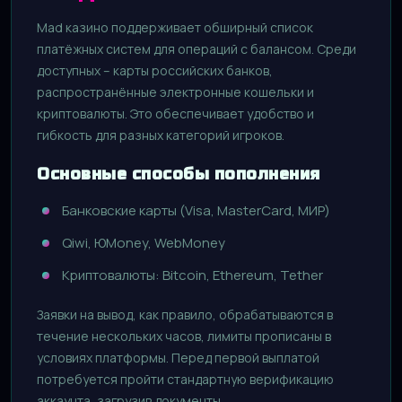
Mad казино поддерживает обширный список
платёжных систем для операций с балансом. Среди
доступных – карты российских банков,
распространённые электронные кошельки и
криптовалюты. Это обеспечивает удобство и
гибкость для разных категорий игроков.
Основные способы пополнения
Банковские карты (Visa, MasterCard, МИР)
Qiwi, ЮMoney, WebMoney
Криптовалюты: Bitcoin, Ethereum, Tether
Заявки на вывод, как правило, обрабатываются в
течение нескольких часов, лимиты прописаны в
условиях платформы. Перед первой выплатой
потребуется пройти стандартную верификацию
аккаунта, загрузив документы.